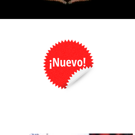
¡Estreno nuevo show!
Magia, Tecnología y humor
Te invito a ver este divertido trailer