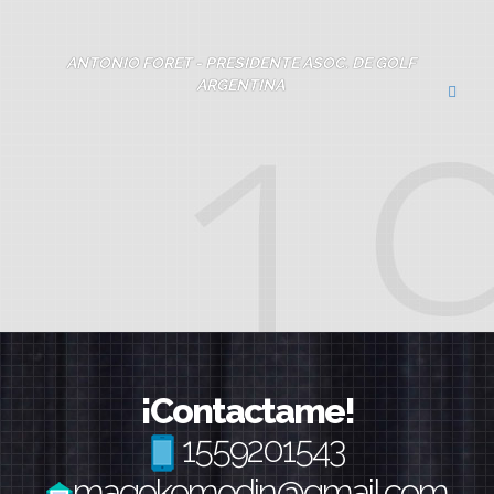
Andrea el Domingo 23 de Noviembre. Realmente
excelente, todos se re divirtieron, la pasamos de diez. Tu
humor y tu magia son recomendables. GRACIAS !!!!!!.
¡Contactame!
1559201543