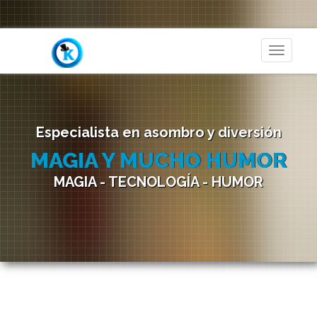
Navegaci
por
móvil
Especialista en asombro y diversión
MAGO KOMODÍN
MAGIA - TECNOLOGÍA - HUMOR